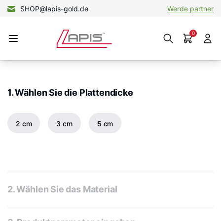
+49 15156580694
SHOP@lapis-gold.de
Werde partner
Werde partner
0
1. Wählen Sie die Plattendicke
2 cm
3 cm
5 cm
2. Wählen Sie das Material