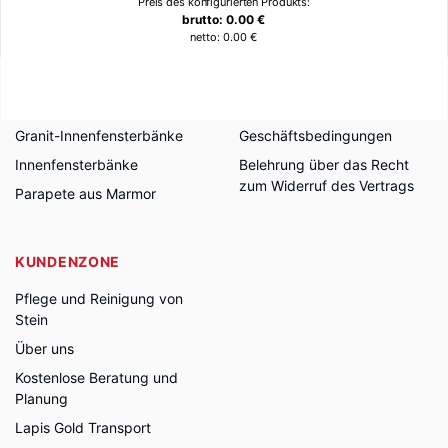
Preis des konfigurierten Produkts:
brutto:
0.00
€
netto:
0.00
€
PRODUKTANGEBOT
DIE FIRMA
Granitfensterbänke
Nachrichten
Granit-Außenfensterbänke
Datenschutzpolitik
Granit-Innenfensterbänke
Geschäftsbedingungen
Innenfensterbänke
Belehrung über das Recht
zum Widerruf des Vertrags
Parapete aus Marmor
KUNDENZONE
Pflege und Reinigung von
Stein
Über uns
Kostenlose Beratung und
Planung
Lapis Gold Transport