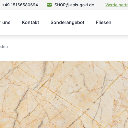
+49 15156580694
SHOP@lapis-gold.de
Werde part
r uns
Kontakt
Sonderangebot
Fliesen
öden