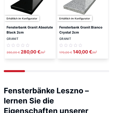
Erhältlich im Konfigurator
Erhältlich im Konfigurator
Fensterbank Granit Absolute
Fensterbank Granit Bianco
Black 2cm
Crystal 2cm
GRANIT
GRANIT
Ursprünglicher
Aktueller
Ursprünglicher
Aktueller
280,00
€
140,00
€
2
2
350,00
€
/m
170,00
€
/m
Preis
Preis
Preis
Preis
war:
ist:
war:
ist:
350,00 €
280,00 €.
170,00 €
140,00 €.
Fensterbänke Leszno –
lernen Sie die
Eigenschaften unserer