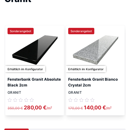
Sonderangebot
Sonderangebot
Erhältlich im Konfigurator
Erhältlich im Konfigurator
Fensterbank Granit Absolute
Fensterbank Granit Bianco
Black 2cm
Crystal 2cm
GRANIT
GRANIT
Ursprünglicher
Aktueller
Ursprünglicher
Aktueller
280,00
€
140,00
€
2
2
350,00
€
/m
170,00
€
/m
Preis
Preis
Preis
Preis
war:
ist:
war:
ist:
350,00 €
280,00 €.
170,00 €
140,00 €.