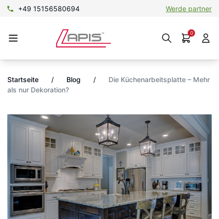
+49 15156580694
SHOP@lapis-gold.de
Werde partner
Werde partner
0
Startseite
/
Blog
/
Die Küchenarbeitsplatte – Mehr
als nur Dekoration?