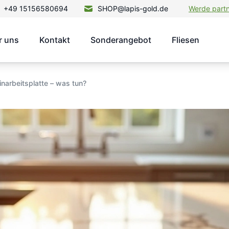
+49 15156580694
SHOP@lapis-gold.de
Werde part
r uns
Kontakt
Sonderangebot
Fliesen
inarbeitsplatte – was tun?