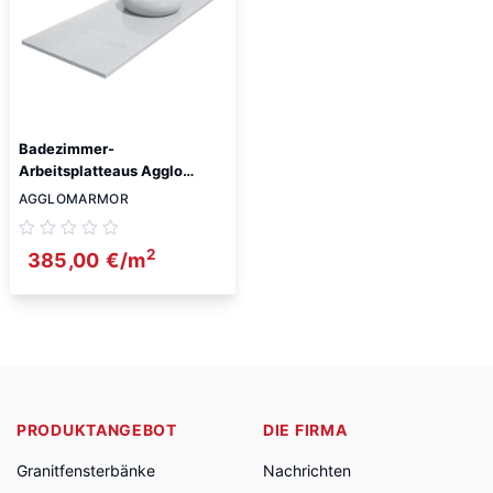
Badezimmer-
Arbeitsplatteaus Agglo
Marmor White Pearl 2cm
AGGLOMARMOR
2
385,00
€
/m
PRODUKTANGEBOT
DIE FIRMA
Granitfensterbänke
Nachrichten