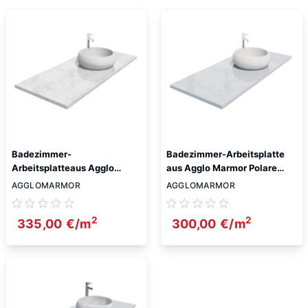
Badezimmer-
Badezimmer-Arbeitsplatte
Arbeitsplatteaus Agglo
aus Agglo Marmor Polare
Marmor Carrara 2cm
2cm
AGGLOMARMOR
AGGLOMARMOR
2
2
335,00
€
/m
300,00
€
/m