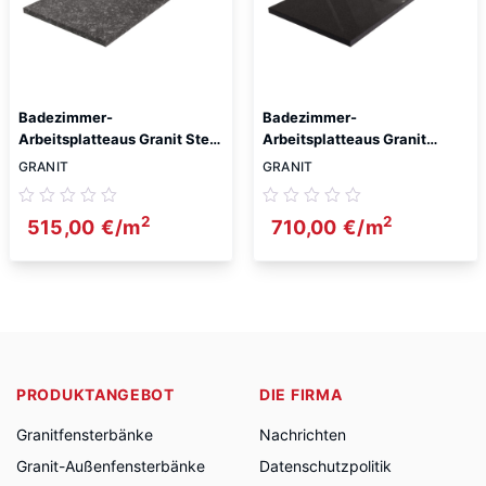
Badezimmer-
Badezimmer-
Arbeitsplatteaus Granit Steel
Arbeitsplatteaus Granit
Grey 3cm Antiquität
Absolute Black 3cm
GRANIT
GRANIT
2
2
515,00
€
/m
710,00
€
/m
PRODUKTANGEBOT
DIE FIRMA
Granitfensterbänke
Nachrichten
Granit-Außenfensterbänke
Datenschutzpolitik