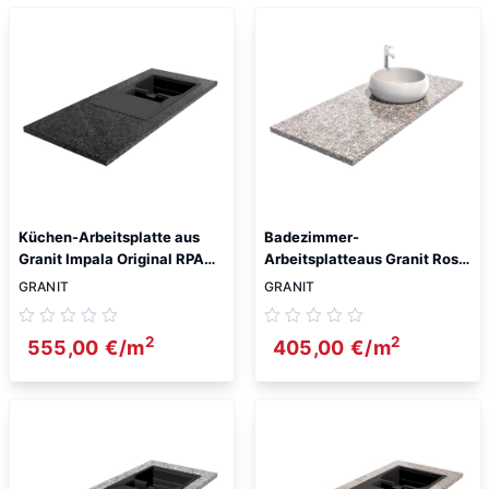
Küchen-Arbeitsplatte aus
Badezimmer-
Granit Impala Original RPA
Arbeitsplatteaus Granit Rosa
3cm
Beta 3cm
GRANIT
GRANIT
2
2
555,00
€
/m
405,00
€
/m