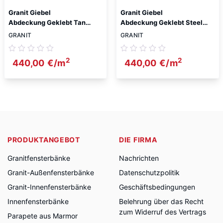
Granit Giebel
Granit Giebel
Abdeckung Geklebt Tan
Abdeckung Geklebt Steel
Brown 2cm
Grey 2cm
GRANIT
GRANIT
2
2
440,00
€
/m
440,00
€
/m
PRODUKTANGEBOT
DIE FIRMA
Granitfensterbänke
Nachrichten
Granit-Außenfensterbänke
Datenschutzpolitik
Granit-Innenfensterbänke
Geschäftsbedingungen
Innenfensterbänke
Belehrung über das Recht
zum Widerruf des Vertrags
Parapete aus Marmor