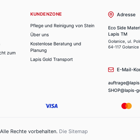
KUNDENZONE
Adresse
Pflege und Reinigung von Stein
Eco Side Materi
Lapis TM
Über uns
Gołanice, ul. Po
n
Kostenlose Beratung und
64-117 Gołanice
Planung
cht zum
Lapis Gold Transport
E-Mail-Ko
auftrage@lapis
SHOP@lapis-go
 Alle Rechte vorbehalten.
Die Sitemap