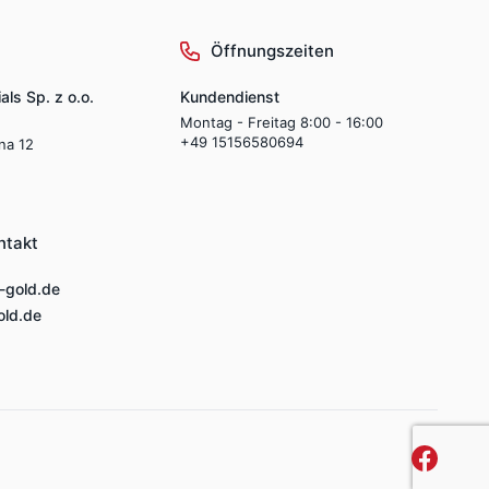
Öffnungszeiten
als Sp. z o.o.
Kundendienst
Montag - Freitag 8:00 - 16:00
+49 15156580694
lna 12
ntakt
-gold.de
ld.de