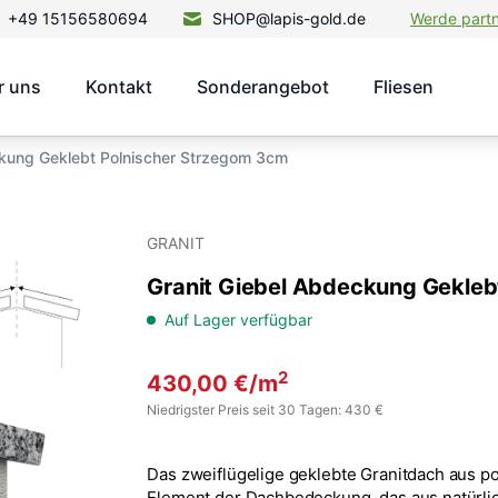
+49 15156580694
SHOP@lapis-gold.de
Werde part
r uns
Kontakt
Sonderangebot
Fliesen
ckung Geklebt Polnischer Strzegom 3cm
GRANIT
Granit Giebel Abdeckung Gekleb
Auf Lager verfügbar
2
430,00
€
/m
Niedrigster Preis seit 30 Tagen: 430 €
Das zweiflügelige geklebte Granitdach aus po
Element der Dachbedeckung, das aus natürlic