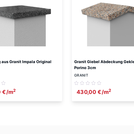
aus Granit Impala Original
Granit Giebel Abdeckung Gekl
Porino 3cm
GRANIT
2
2
0
€
/m
430,00
€
/m