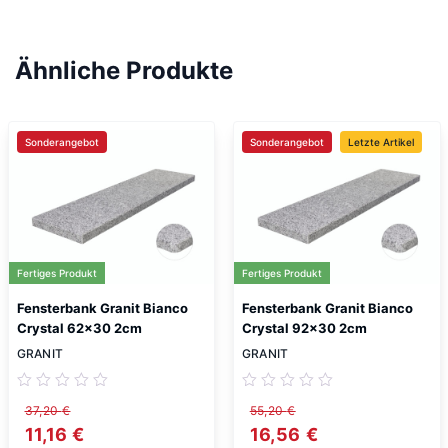
Ähnliche Produkte
Sonderangebot
Sonderangebot
Letzte Artikel
Fertiges Produkt
Fertiges Produkt
Fensterbank Granit Bianco
Fensterbank Granit Bianco
Crystal 62×30 2cm
Crystal 92×30 2cm
GRANIT
GRANIT
37,20
€
55,20
€
Ursprünglicher Preis war: 37,20 €
11,16
€
Aktueller Preis ist: 11,16 €.
Ursprünglicher Preis w
16,56
€
Aktueller Preis 