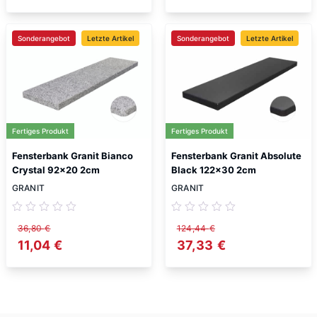
Sonderangebot
Letzte Artikel
Sonderangebot
Letzte Artikel
Fertiges Produkt
Fertiges Produkt
Fensterbank Granit Bianco
Fensterbank Granit Absolute
Crystal 92×20 2cm
Black 122×30 2cm
GRANIT
GRANIT
36,80
€
124,44
€
Ursprünglicher Preis war: 36,80 €
11,04
€
Aktueller Preis ist: 11,04 €.
Ursprünglicher Preis w
37,33
€
Aktueller Preis