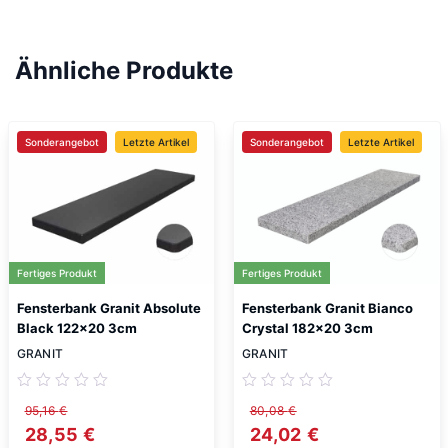
Ähnliche Produkte
Sonderangebot
Letzte Artikel
Sonderangebot
Letzte Artikel
Fertiges Produkt
Fertiges Produkt
Fensterbank Granit Absolute
Fensterbank Granit Bianco
Black 122×20 3cm
Crystal 182×20 3cm
GRANIT
GRANIT
95,16
€
80,08
€
Ursprünglicher Preis war: 95,16 €
28,55
€
Aktueller Preis ist: 28,55 €.
Ursprünglicher Preis w
24,02
€
Aktueller Preis