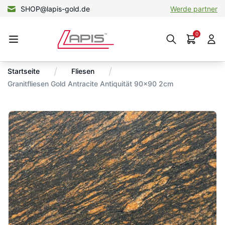
+49 15156580694
SHOP@lapis-gold.de
Werde partner
Werde partner
0
/
/
Startseite
Fliesen
Granitfliesen Gold Antracite Antiquität 90×90 2cm