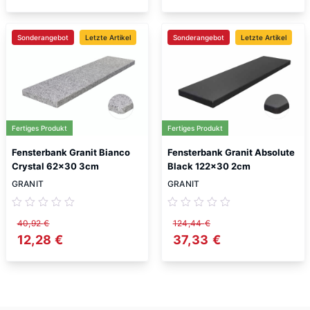
Sonderangebot
Letzte Artikel
Sonderangebot
Letzte Artikel
Fertiges Produkt
Fertiges Produkt
Fensterbank Granit Bianco
Fensterbank Granit Absolute
Crystal 62×30 3cm
Black 122×30 2cm
GRANIT
GRANIT
40,92
€
124,44
€
Ursprünglicher Preis war: 40,92 €
12,28
€
Aktueller Preis ist: 12,28 €.
Ursprünglicher Preis w
37,33
€
Aktueller Preis