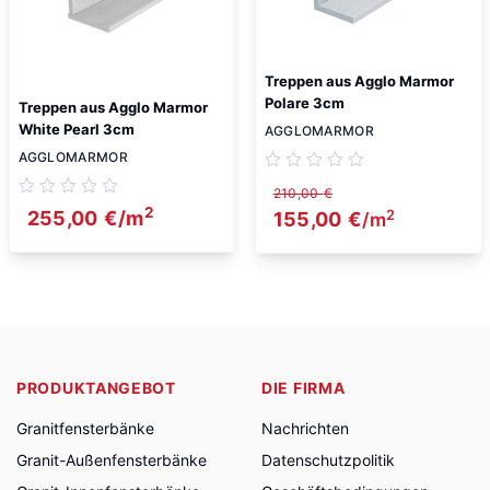
Treppen aus Agglo Marmor
Polare 3cm
Treppen aus Agglo Marmor
White Pearl 3cm
AGGLOMARMOR
AGGLOMARMOR
210,00
€
2
2
255,00
€
/m
Ursprünglicher Preis w
155,00
€
Aktueller Prei
/m
PRODUKTANGEBOT
DIE FIRMA
Granitfensterbänke
Nachrichten
Granit-Außenfensterbänke
Datenschutzpolitik