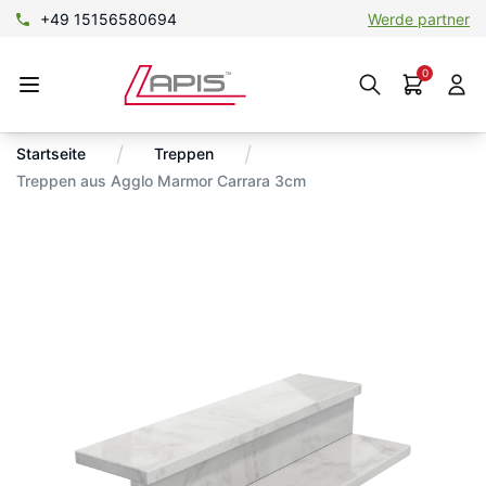
+49 15156580694
SHOP@lapis-gold.de
Werde partner
Werde partner
0
/
/
Startseite
Treppen
Treppen aus Agglo Marmor Carrara 3cm