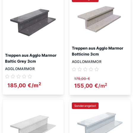
Treppen aus Agglo Marmor
Botticino 3cm
Treppen aus Agglo Marmor
Baltic Grey 3cm
AGGLOMARMOR
AGGLOMARMOR
175,00
€
2
2
185,00
€
/m
Ursprünglicher Preis wa
155,00
€
Aktueller Prei
/m
Sonderangebot