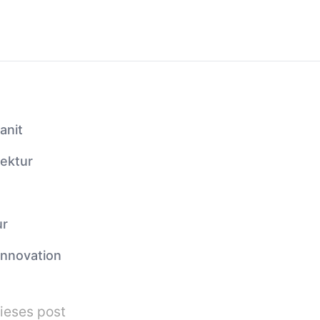
anit
tektur
ur
Innovation
ieses post