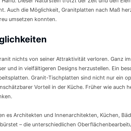
er Hand: Dieser Naturstein trotzt der Zeit und den El
. Auch die Möglichkeit, Granitplatten nach Maß herzu
etreu umsetzen konnten.
lichkeiten
anit nichts von seiner Attraktivität verloren. Ganz 
er und in vielfältigeren Designs herzustellen. Ein be
tsplatten. Granit-Tischplatten sind nicht nur ein op
unschätzbarer Vorteil in der Küche. Früher wie auch h
nken.
n es Architekten und Innenarchitekten, Küchen, Bäd
ebürstet – die unterschiedlichen Oberflächenbearbeit