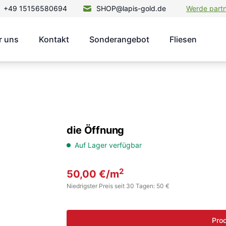
+49 15156580694
SHOP@lapis-gold.de
Werde part
r uns
Kontakt
Sonderangebot
Fliesen
die Öffnung
Auf Lager verfügbar
2
50,00
€
/m
Niedrigster Preis seit 30 Tagen: 50 €
Prod