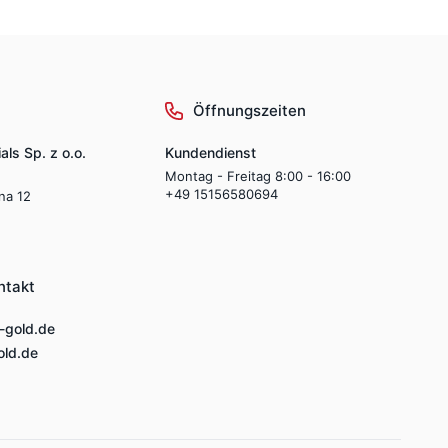
Öffnungszeiten
als Sp. z o.o.
Kundendienst
Montag - Freitag 8:00 - 16:00
+49 15156580694
lna 12
ntakt
-gold.de
ld.de