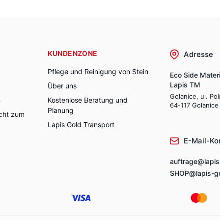
KUNDENZONE
Adresse
Pflege und Reinigung von Stein
Eco Side Materi
Lapis TM
Über uns
Gołanice, ul. Po
n
Kostenlose Beratung und
64-117 Gołanice
Planung
cht zum
Lapis Gold Transport
E-Mail-Ko
auftrage@lapis
SHOP@lapis-go