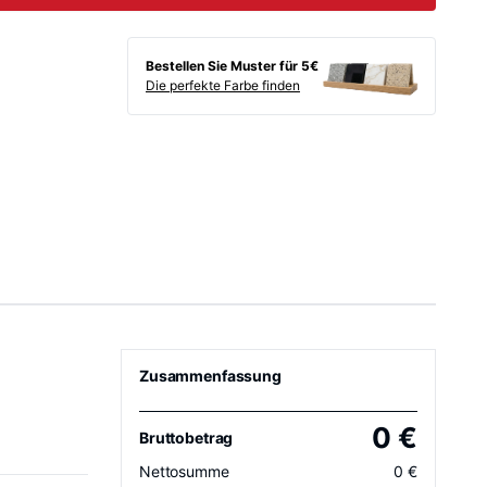
Bestellen Sie Muster für 5€
Die perfekte Farbe finden
Zusammenfassung
0
€
Bruttobetrag
Nettosumme
0
€