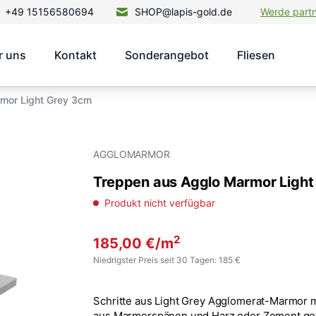
+49 15156580694
SHOP@lapis-gold.de
Werde part
r uns
Kontakt
Sonderangebot
Fliesen
mor Light Grey 3cm
AGGLOMARMOR
Treppen aus Agglo Marmor Light
Produkt nicht verfügbar
2
185,00
€
/m
Niedrigster Preis seit 30 Tagen: 185 €
Schritte aus Light Grey Agglomerat-Marmor m
aus Marmorspänen und Harz oder Zement gefe