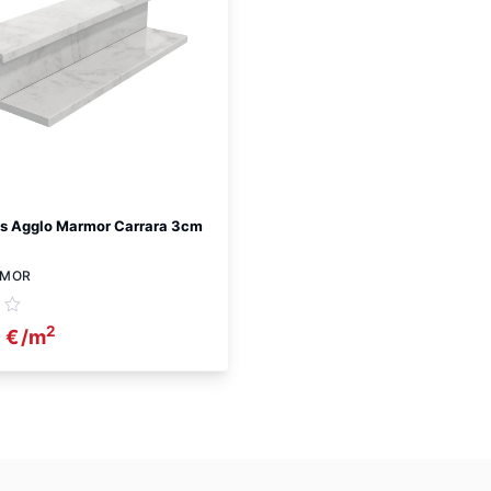
s Agglo Marmor Carrara 3cm
RMOR
2
0
€
/m