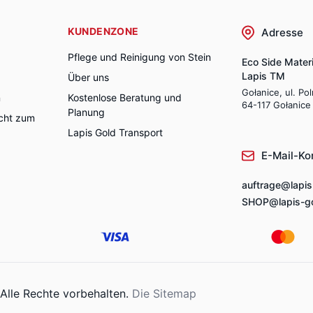
KUNDENZONE
Adresse
Pflege und Reinigung von Stein
Eco Side Materi
Lapis TM
Über uns
Gołanice, ul. Po
n
Kostenlose Beratung und
64-117 Gołanice
Planung
cht zum
Lapis Gold Transport
E-Mail-Ko
auftrage@lapis
SHOP@lapis-go
 Alle Rechte vorbehalten.
Die Sitemap